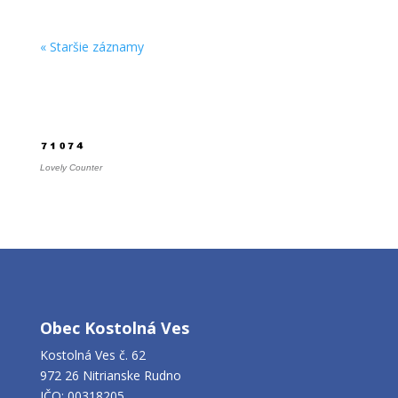
« Staršie záznamy
Počítadlo
Lovely Counter
Obec Kostolná Ves
Kostolná Ves č. 62
972 26 Nitrianske Rudno
IČO: 00318205