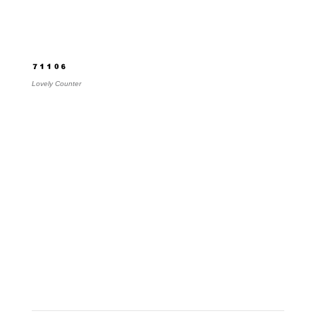
Počítadlo
Lovely Counter
Obec Kostolná Ves
Kostolná Ves č. 62
972 26 Nitrianske Rudno
IČO: 00318205
DIČ: 202 12 11 720