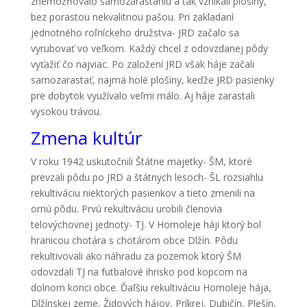
znemožňovalo samozarastaniu a tak vznikali plošiny,
bez porastou nekvalitnou pašou. Pri zakladaní
jednotného roľníckeho družstva- JRD začalo sa
vyrubovať vo veľkom. Každý chcel z odovzdanej pôdy
vyťažiť čo najviac. Po založení JRD však háje začali
samozarastať, najmä holé plošiny, keďže JRD pasienky
pre dobytok využívalo veľmi málo. Aj háje zarastali
vysokou trávou.
Zmena kultúr
V roku 1942 uskutočnili Štátne majetky- ŠM, ktoré
prevzali pôdu po JRD a štátnych lesoch- ŠL rozsiahlu
rekultiváciu niektorých pasienkov a tieto zmenili na
ornú pôdu. Prvú rekultiváciu urobili členovia
telovýchovnej jednoty- TJ. V Homoleje háji ktorý bol
hranicou chotára s chotárom obce Dlžín. Pôdu
rekultivovali ako náhradu za pozemok ktorý ŠM
odovzdali TJ na futbalové ihrisko pod kopcom na
dolnom konci obce. Ďaľšiu rekultiváciu Homoleje hája,
Dlžínskej zeme, Židových hájov, Príkrej, Dubičín, Plešín,