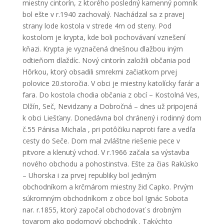
miestny cintorín, z ktorého posledný kamenný pomník
bol ešte v r.1940 zachovalý. Nachádzal sa z pravej
strany lode kostola v strede 4m od steny. Pod
kostolom je krypta, kde boli pochovávaní vznešení
kňazi. Krypta je vyznačená dnešnou dlažbou iným
odtieňom dlaždíc. Nový cintorín založili občania pod
Hôrkou, ktorý obsadili smrekmi začiatkom prvej
polovice 20.storočia. V obci je miestny katolícky farár a
fara. Do kostola chodia občania z obcí – Kostolná Ves,
Dlžín, Seč, Nevidzany a Dobročná – dnes už pripojená
k obci Liešťany. Donedávna bol chránený i rodinný dom
č.55 Pánisa Michala , pri potôčiku naproti fare a vedľa
cesty do Seče. Dom mal zvláštne riešenie pece v
pitvore a klenutý vchod. V r.1966 začala sa výstavba
nového obchodu a pohostinstva. Ešte za čias Rakúsko
– Uhorska i za prvej republiky bol jediným
obchodníkom a krčmárom miestny žid Capko. Prvým
súkromným obchodníkom z obce bol Ignác Sobota
nar. r.1855, ktorý započal obchodovať s drobným
tovarom ako podomový obchodník . Takýchto