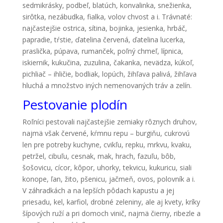
sedmikrásky, podbeľ, blatúch, konvalinka, snežienka,
sirôtka, nezábudka, fialka, volov chvost a i. Trávnaté:
najčastejšie ostrica, sítina, bojinka, jesienka, hrbáč,
papradie, tŕstie, ďatelina červená, ďatelina lucerka,
praslička, púpava, rumanček, poľný chmeľ, lípnica,
iskiernik, kukučina, zuzulina, čakanka, nevädza, kúkoľ,
pichliač – ihličie, bodliak, lopúch, žihľava palivá, žihľava
hluchá a množstvo iných nemenovaných tráv a zelín.
Pestovanie plodín
Roľníci pestovali najčastejšie zemiaky rôznych druhov,
najmä však červené, kŕmnu repu – burgiňu, cukrovú
len pre potreby kuchyne, cvikľu, repku, mrkvu, kvaku,
petržel, cibuľu, cesnak, mak, hrach, fazuľu, bôb,
šošovicu, cícor, kôpor, uhorky, tekvicu, kukuricu, siali
konope, ľan, žito, pšenicu, jačmeň, ovos, polovník a i.
V záhradkách a na lepších pôdach kapustu a jej
priesadu, kel, karfiol, drobné zeleniny, ale aj kvety, kríky
šípových ruží a pri domoch vinič, najmä čierny, ribezle a