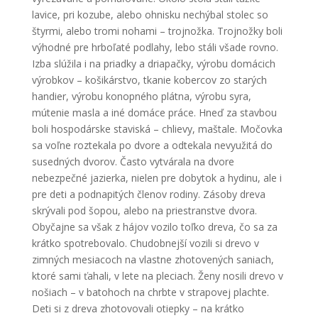
lavice, pri kozube, alebo ohnisku nechýbal stolec so
štyrmi, alebo tromi nohami – trojnožka. Trojnožky boli
výhodné pre hrboľaté podlahy, lebo stáli všade rovno.
Izba slúžila i na priadky a driapačky, výrobu domácich
výrobkov – košikárstvo, tkanie kobercov zo starých
handier, výrobu konopného plátna, výrobu syra,
mútenie masla a iné domáce práce. Hneď za stavbou
boli hospodárske staviská – chlievy, maštale. Močovka
sa voľne roztekala po dvore a odtekala nevyužitá do
susedných dvorov. Často vytvárala na dvore
nebezpečné jazierka, nielen pre dobytok a hydinu, ale i
pre deti a podnapitých členov rodiny. Zásoby dreva
skrývali pod šopou, alebo na priestranstve dvora.
Obyčajne sa však z hájov vozilo toľko dreva, čo sa za
krátko spotrebovalo. Chudobnejší vozili si drevo v
zimných mesiacoch na vlastne zhotovených saniach,
ktoré sami ťahali, v lete na pleciach. Ženy nosili drevo v
nošiach – v batohoch na chrbte v strapovej plachte.
Deti si z dreva zhotovovali otiepky – na krátko