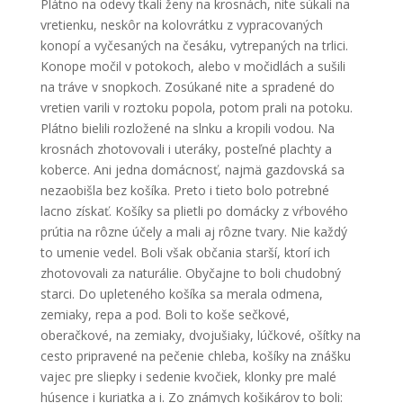
Plátno na odevy tkali ženy na krosnách, nite súkali na
vretienku, neskôr na kolovrátku z vypracovaných
konopí a vyčesaných na česáku, vytrepaných na trlici.
Konope močil v potokoch, alebo v močidlách a sušili
na tráve v snopkoch. Zosúkané nite a spradené do
vretien varili v roztoku popola, potom prali na potoku.
Plátno bielili rozložené na slnku a kropili vodou. Na
krosnách zhotovovali i uteráky, posteľné plachty a
koberce. Ani jedna domácnosť, najmä gazdovská sa
nezaobišla bez košíka. Preto i tieto bolo potrebné
lacno získať. Košíky sa plietli po domácky z vŕbového
prútia na rôzne účely a mali aj rôzne tvary. Nie každý
to umenie vedel. Boli však občania starší, ktorí ich
zhotovovali za naturálie. Obyčajne to boli chudobný
starci. Do upleteného košíka sa merala odmena,
zemiaky, repa a pod. Boli to koše sečkové,
oberačkové, na zemiaky, dvojušiaky, lúčkové, ošítky na
cesto pripravené na pečenie chleba, košíky na znášku
vajec pre sliepky i sedenie kvočiek, klonky pre malé
húsence i kuriatka a i. Zo známych košikárov to boli: