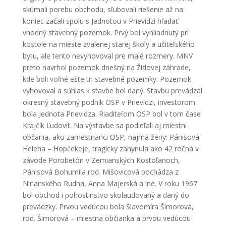
skúmali porebu obchodu, sľubovali riešenie až na
koniec začali spolu s Jednotou v Prievidzi hľadať
vhodný stavebný pozemok. Prvý bol vyhliadnutý pri
kostole na mieste zvalenej starej školy a učiteľského
bytu, ale tento nevyhovoval pre malé rozmery. MNV
preto navrhol pozemok dnešný na Židovej záhrade,
kde boli voľné ešte tri stavebné pozemky. Pozemok
vyhovoval a súhlas k stavbe bol daný. Stavbu prevádzal
okresný stavebný podnik OSP v Prievidzi, investorom
bola Jednota Prievidza. Riaditeľom OSP bol v tom čase
Krajčík Ľudovít. Na výstavbe sa podieľali aj miestni
občania, ako zamestnanci OSP, najmä ženy: Pánisová
Helena – Hopčekeje, tragicky zahynula ako 42 ročná v
závode Porobetón v Zemianských Kostoľanoch,
Pánisová Bohumila rod. Mišovicová pochádza z
Nirianského Rudna, Anna Majerská a iné. V roku 1967
bol obchod i pohostinstvo skolaudovaný a daný do
prevádzky. Prvou vedúcou bola Slavomíra Šimorová,
rod. Šimorová – miestna občianka a prvou vedúcou