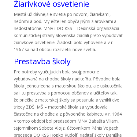
Žiarivkové osvetlenie
Mestá už dávnejšie svietia po novom, žiarivkami,
neónmi a pod. My ešte len obyčajnými žiarovkami a
nedostatočne. MNV i DO KSS – Dedinská organizácia
komunistickej strany Slovenska žiadali preto vybudovať
žiarivkové osvetlenie. Žiadosti bolo vyhovené a v r.
1967 sa nad obcou rozsvietili nové svetlá.
Prestavba školy
Pre potreby vyučujúcich bola svojpomocne
vybudovaná na chodbe školy riaditeľňa. Pôvodne bola
škola jednotriedna s materskou školou, ale uskutočnila
sa i tu prestavba s pomocou občanov a učiteľov tak,
že priečka z materskej školy sa posunula a vznikli dve
triedy ZDŠ. MŠ – materská škola sa vybudovala
čiastočne na chodbe a z pôvodného kabinetu v r. 1964.
V tomto období bol predsedom MNV Babašta Viliam,
tajomníkom Sobota Alojz, účtovníkom Pánis Vojtech,
predseda DO KSS Hopko Rudolf, riaditeľ školy Daniška