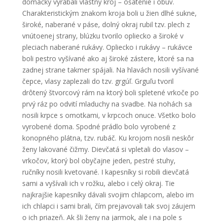
domácky vyrábali vlastný kroj – ošatenie i obuv.
Charakteristickým znakom kroja boli u žien dlhé sukne,
široké, naberané v páse, dolný okraj rubil tzv. plech z
vnútoenej strany, blúzku tvorilo opliecko a široké v
pleciach naberané rukávy. Opliecko i rukávy – rukávce
boli pestro vyšívané ako aj široké zástere, ktoré sa na
zadnej strane takmer spájali. Na hlavách nosili vyšívané
čepce, vlasy zaplezali do tzv. grgúľ. Grguľu tvoril
drôtený štvorcový rám na ktorý boli spletené vrkoče po
prvý ráz po odvití mladuchy na svadbe. Na nohách sa
nosili krpce s omotkami, v krpcoch onuce. Všetko bolo
vyrobené doma. Spodné prádlo bolo vyrobené z
konopného plátna, tzv. rubáč. Ku krojom nosili neskôr
ženy lakované čižmy. Dievčatá si vpletali do vlasov –
vrkočov, ktorý bol obyčajne jeden, pestré stuhy,
ručníky nosili kvetované. I kapesníky si robili dievčatá
sami a vyšívali ich v rožku, alebo i celý okraj. Tie
najkrajšie kapesníky dávali svojim chlapcom, alebo im
ich chlapci i sami brali, čím prejavovali tak svoj záujem
o ich priazeň. Ak šli ženy na jarmok, ale i na pole s