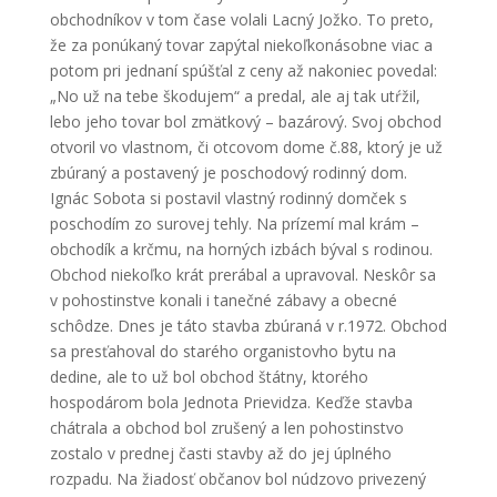
obchodníkov v tom čase volali Lacný Jožko. To preto,
že za ponúkaný tovar zapýtal niekoľkonásobne viac a
potom pri jednaní spúšťal z ceny až nakoniec povedal:
„No už na tebe škodujem“ a predal, ale aj tak utŕžil,
lebo jeho tovar bol zmätkový – bazárový. Svoj obchod
otvoril vo vlastnom, či otcovom dome č.88, ktorý je už
zbúraný a postavený je poschodový rodinný dom.
Ignác Sobota si postavil vlastný rodinný domček s
poschodím zo surovej tehly. Na prízemí mal krám –
obchodík a krčmu, na horných izbách býval s rodinou.
Obchod niekoľko krát prerábal a upravoval. Neskôr sa
v pohostinstve konali i tanečné zábavy a obecné
schôdze. Dnes je táto stavba zbúraná v r.1972. Obchod
sa presťahoval do starého organistovho bytu na
dedine, ale to už bol obchod štátny, ktorého
hospodárom bola Jednota Prievidza. Keďže stavba
chátrala a obchod bol zrušený a len pohostinstvo
zostalo v prednej časti stavby až do jej úplného
rozpadu. Na žiadosť občanov bol núdzovo privezený