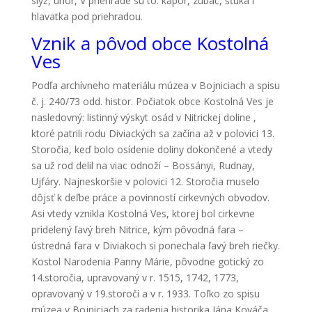
slýž, úhor, V priehrade sú to: kapor, zubač, šťuka i
hlavatka pod priehradou.
Vznik a pôvod obce Kostolná
Ves
Podľa archívneho materiálu múzea v Bojniciach a spisu
č. j. 240/73 odd. histor. Počiatok obce Kostolná Ves je
nasledovný: listinný výskyt osád v Nitrickej doline ,
ktoré patrili rodu Diviackých sa začína až v polovici 13.
Storočia, keď bolo osídenie doliny dokončené a vtedy
sa už rod delil na viac odnoží – Bossányi, Rudnay,
Ujfáry. Najneskoršie v polovici 12. Storočia muselo
dôjsť k deľbe práce a povinností cirkevných obvodov.
Asi vtedy vznikla Kostolná Ves, ktorej bol cirkevne
pridelený ľavý breh Nitrice, kým pôvodná fara –
ústredná fara v Diviakoch si ponechala ľavý breh riečky.
Kostol Narodenia Panny Márie, pôvodne gotický zo
14.storočia, upravovaný v r. 1515, 1742, 1773,
opravovaný v 19.storočí a v r. 1933. Toľko zo spisu
múzea v Bojniciach za radenia historika Jána Kováča