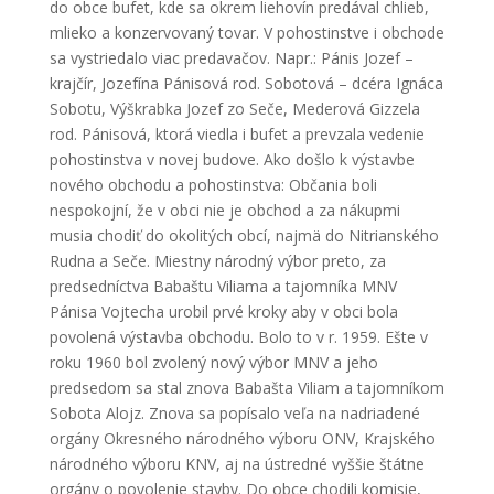
do obce bufet, kde sa okrem liehovín predával chlieb,
mlieko a konzervovaný tovar. V pohostinstve i obchode
sa vystriedalo viac predavačov. Napr.: Pánis Jozef –
krajčír, Jozefína Pánisová rod. Sobotová – dcéra Ignáca
Sobotu, Výškrabka Jozef zo Seče, Mederová Gizzela
rod. Pánisová, ktorá viedla i bufet a prevzala vedenie
pohostinstva v novej budove. Ako došlo k výstavbe
nového obchodu a pohostinstva: Občania boli
nespokojní, že v obci nie je obchod a za nákupmi
musia chodiť do okolitých obcí, najmä do Nitrianského
Rudna a Seče. Miestny národný výbor preto, za
predsedníctva Babaštu Viliama a tajomníka MNV
Pánisa Vojtecha urobil prvé kroky aby v obci bola
povolená výstavba obchodu. Bolo to v r. 1959. Ešte v
roku 1960 bol zvolený nový výbor MNV a jeho
predsedom sa stal znova Babašta Viliam a tajomníkom
Sobota Alojz. Znova sa popísalo veľa na nadriadené
orgány Okresného národného výboru ONV, Krajského
národného výboru KNV, aj na ústredné vyššie štátne
orgány o povolenie stavby. Do obce chodili komisie,