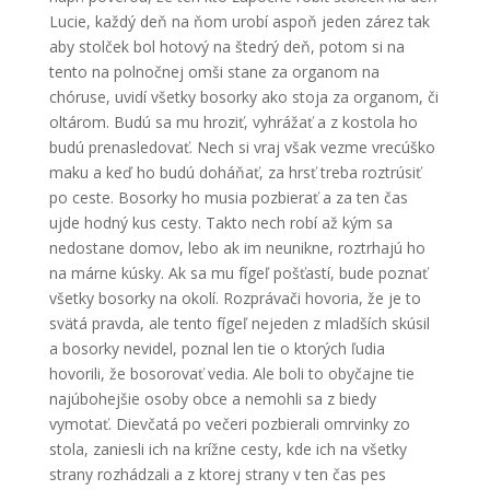
Lucie, každý deň na ňom urobí aspoň jeden zárez tak
aby stolček bol hotový na štedrý deň, potom si na
tento na polnočnej omši stane za organom na
chóruse, uvidí všetky bosorky ako stoja za organom, či
oltárom. Budú sa mu hroziť, vyhrážať a z kostola ho
budú prenasledovať. Nech si vraj však vezme vrecúško
maku a keď ho budú doháňať, za hrsť treba roztrúsiť
po ceste. Bosorky ho musia pozbierať a za ten čas
ujde hodný kus cesty. Takto nech robí až kým sa
nedostane domov, lebo ak im neunikne, roztrhajú ho
na márne kúsky. Ak sa mu fígeľ pošťastí, bude poznať
všetky bosorky na okolí. Rozprávači hovoria, že je to
svätá pravda, ale tento fígeľ nejeden z mladších skúsil
a bosorky nevidel, poznal len tie o ktorých ľudia
hovorili, že bosorovať vedia. Ale boli to obyčajne tie
najúbohejšie osoby obce a nemohli sa z biedy
vymotať. Dievčatá po večeri pozbierali omrvinky zo
stola, zaniesli ich na krížne cesty, kde ich na všetky
strany rozhádzali a z ktorej strany v ten čas pes