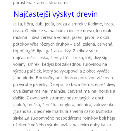
porastena krami a stromami.
Najčastejší výskyt drevín
Jelša, bôra, dub, jedľa, breza a smrek v Radime, hrab,
osika. Ojedinele sa nachádza dielske drevo, len málo
mukiňa – divá čerešňa volaná, jaseň, javor, v okolí
potokov vŕba rôznych druhov – žltá, zelená, červená,
topoľ, agáč, lipa, gaštan – divý. Z kríkov sú to
najčastejšie: lieska, čierny tŕň – trnka, lôh, divý šíp-
volaný, smrek- kedysi bol základnou surovinou na
výrobu paličiek, ktorý sa vykupoval a z obce vyvážal.
Jeho plody- Borovičky boli dobrou potravou vtákov a
pri výrobe pálenky. Ďalej sú to baza čierna, epreš divý,
divá čierna malina- malinčie, červená malina- horská a
ďalšie. Z ovocných stromov pestovaných v obci:
jabloň, hruška, čerešňa, ringlota, prlenica, volové oko,
gurandzia, ojedinele marhuľa a veľmi často bystrická
slivka.Za súkromného hospodárenia roľníkov boli háje
ušetrené veľkého výrubu avšak pasením dobytka sa