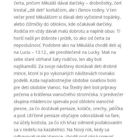
čerta, pričom Mikuláš dával darčeky – drobnôstky, čert
trestal „zlé deti“ korbáčom, ale i členov rodiny. V ten
večer pred Mikulášom si dávali deti vyčistené topánky,
alebo čižmičky do oblokov, kde očakávali darčeky.
Rodičia im vždy dávali malú dobrotu a naplnili obuv. Tí
horší našli pri dobrote i prútik, to ako od čerta za
neposlušnosť. Podobne ako na Mikuláša chodili deti aj
na Luciu – 13.12., ale preoblečené na Lucky. Mali na
sebe staré otrhané šaty rodičov, len aby boli
najškaredší. Za svoje návštevy dostávali deti drobné
mince, ktoré si po vykonaných návštevách rovnako
podelili. Azda najradostnejšie obdobie sviatkov bolo
pre deti obdobie Vianoc. Na Štedrý deň boli prípravy
pečenia a krášlenia vianočného stromčeka. V predvečer
skupina mládencov spievala pod oblokmi vianočné
piesne, za čo dostávali peniaze, koláče, orechy, jabĺčka
a pod. Utŕžené peniaze obyčajne odovzdávali na fare,
na účely kostola, za čo ich kňaz odmenil poďakovaním
sa v nedeľu na kazateľnici. Na Nový rok, kedy sa
odbavovali malé Vianoce, chodili pod okná spievať