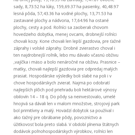
sady, 8,73.52 ha lúky, 159,69.37 ha pasienky, 40,48.97
lesná pôda, 57,43.36 ha vodné plochy, 13,71.53 ha
zastavané plochy a nádvoria, 17,64.96 ha ostané
plochy, cesty a pod. Roľníci sa zaoberali chovom
hovedzieho dobytka, menej ovcami, drobnejší roľníci
chovali kozy. Kone chovali len lepší gazdovia, pre ťažné
záprahy i volské záprahy. Drobné zvierastvo choval i
ten najdrobnejší roľník, lebo mu dávalo včasnú obživu
,vajíčka i mäso a bolo nenáročné na obživu. Prasnice –
matky, chovali najlepší gazdovia pre odpredaj malých
prasiat. Hospodárske výsledky boli slabé na poli i v
chove hospodárskych zvierat. Najmä po odobratí
najlepších plôch pod priehradu boli hektárové výnosy
obilovín 14 – 18 q. Do pôdy sa neinvestovalo, umelé
hnojivá sa dávali len v malom množstve, strojový park
bol primitívny a malý. Hovädzí dobytok sa používal i
ako ťažný pre obrábanie pôdy, povozníctvo a
úžitkovosť bola preto slabá. V období plnenia štátnych
dodávok poľnohospodárskych výrobkov, roľníci len