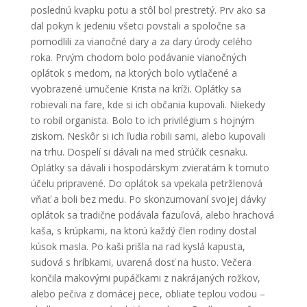
poslednú kvapku potu a stôl bol prestretý. Prv ako sa
dal pokyn k jedeniu všetci povstali a spoločne sa
pomodlili za vianočné dary a za dary úrody celého
roka. Prvým chodom bolo podávanie vianočných
oplátok s medom, na ktorých bolo vytlačené a
vyobrazené umučenie Krista na kríži. Oplátky sa
robievali na fare, kde si ich občania kupovali. Niekedy
to robil organista. Bolo to ich privilégium s hojným
ziskom. Neskôr si ich ľudia robili sami, alebo kupovali
na trhu. Dospelí si dávali na med strúčik cesnaku.
Oplátky sa dávali i hospodárskym zvieratám k tomuto
účelu pripravené. Do oplátok sa vpekala petržlenová
vňať a boli bez medu. Po skonzumovaní svojej dávky
oplátok sa tradične podávala fazuľová, alebo hrachová
kaša, s krúpkami, na ktorú každý člen rodiny dostal
kúsok masla. Po kaši prišla na rad kyslá kapusta,
sudová s hríbkami, uvarená dosť na husto. Večera
končila makovými pupáčkami z nakrájaných rožkov,
alebo pečiva z domácej pece, obliate teplou vodou –