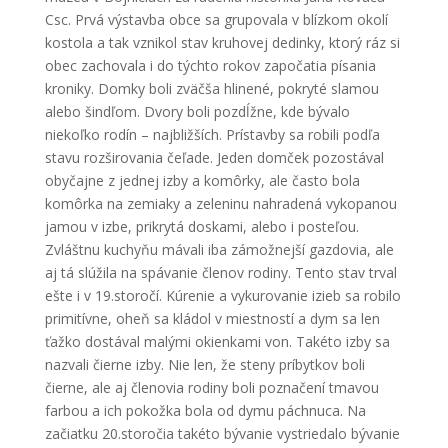
Csc. Prvá výstavba obce sa grupovala v blízkom okolí
kostola a tak vznikol stav kruhovej dedinky, ktorý ráz si
obec zachovala i do týchto rokov započatia písania
kroniky. Domky boli zväčša hlinené, pokryté slamou
alebo šindľom. Dvory boli pozdĺžne, kde bývalo
niekoľko rodín – najbližších. Prístavby sa robili podľa
stavu rozširovania čeľade. Jeden domček pozostával
obyčajne z jednej izby a komôrky, ale často bola
komôrka na zemiaky a zeleninu nahradená vykopanou
jamou v izbe, prikrytá doskami, alebo i posteľou.
Zvláštnu kuchyňu mávali iba zámožnejší gazdovia, ale
aj tá slúžila na spávanie členov rodiny. Tento stav trval
ešte i v 19.storočí. Kúrenie a vykurovanie izieb sa robilo
primitívne, oheň sa kládol v miestností a dym sa len
ťažko dostával malými okienkami von. Takéto izby sa
nazvali čierne izby. Nie len, že steny príbytkov boli
čierne, ale aj členovia rodiny boli poznačení tmavou
farbou a ich pokožka bola od dymu páchnuca. Na
začiatku 20.storočia takéto bývanie vystriedalo bývanie