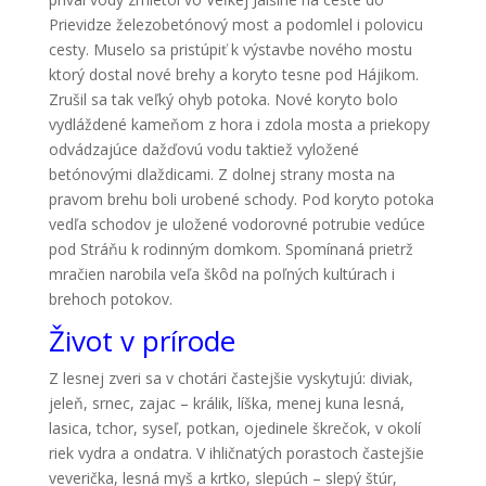
Prievidze železobetónový most a podomlel i polovicu
cesty. Muselo sa pristúpiť k výstavbe nového mostu
ktorý dostal nové brehy a koryto tesne pod Hájikom.
Zrušil sa tak veľký ohyb potoka. Nové koryto bolo
vydláždené kameňom z hora i zdola mosta a priekopy
odvádzajúce dažďovú vodu taktiež vyložené
betónovými dlaždicami. Z dolnej strany mosta na
pravom brehu boli urobené schody. Pod koryto potoka
vedľa schodov je uložené vodorovné potrubie vedúce
pod Stráňu k rodinným domkom. Spomínaná prietrž
mračien narobila veľa škôd na poľných kultúrach i
brehoch potokov.
Život v prírode
Z lesnej zveri sa v chotári častejšie vyskytujú: diviak,
jeleň, srnec, zajac – králik, líška, menej kuna lesná,
lasica, tchor, syseľ, potkan, ojedinele škrečok, v okolí
riek vydra a ondatra. V ihličnatých porastoch častejšie
veverička, lesná myš a krtko, slepúch – slepý štúr,