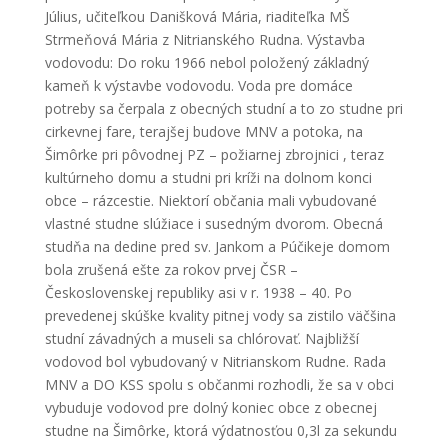
Július, učiteľkou Danišková Mária, riaditeľka MŠ
Strmeňová Mária z Nitrianského Rudna. Výstavba
vodovodu: Do roku 1966 nebol položený základný
kameň k výstavbe vodovodu. Voda pre domáce
potreby sa čerpala z obecných studní a to zo studne pri
cirkevnej fare, terajšej budove MNV a potoka, na
Šimôrke pri pôvodnej PZ – požiarnej zbrojnici , teraz
kultúrneho domu a studni pri kríži na dolnom konci
obce – rázcestie. Niektorí občania mali vybudované
vlastné studne slúžiace i susedným dvorom. Obecná
studňa na dedine pred sv. Jankom a Púčikeje domom
bola zrušená ešte za rokov prvej ČSR –
Československej republiky asi v r. 1938 – 40. Po
prevedenej skúške kvality pitnej vody sa zistilo väčšina
studní závadných a museli sa chlórovať. Najbližší
vodovod bol vybudovaný v Nitrianskom Rudne. Rada
MNV a DO KSS spolu s občanmi rozhodli, že sa v obci
vybuduje vodovod pre dolný koniec obce z obecnej
studne na Šimôrke, ktorá výdatnosťou 0,3l za sekundu