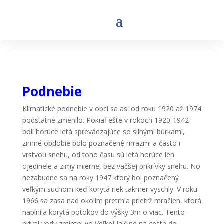
Podnebie
Klimatické podnebie v obci sa asi od roku 1920 až 1974
podstatne zmenilo. Pokiaľ ešte v rokoch 1920-1942
boli horúce letá sprevádzajúce so silnými búrkami,
zimné obdobie bolo poznačené mrazmi a často i
vrstvou snehu, od toho času sú letá horúce len
ojedinele a zimy mierne, bez väčšej prikrívky snehu. No
nezabudne sa na roky 1947 ktorý bol poznačený
veľkým suchom keď korytá riek takmer vyschly. V roku
1966 sa zasa nad okolím pretrhla prietrž mračien, ktorá
naplnila korytá potokov do výšky 3m o viac. Tento
príval vody zmietol vo Veľkej Jalšine na ceste do