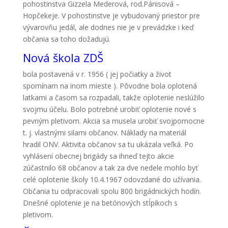
pohostinstva Gizzela Mederová, rod.Pánisová –
Hopčekeje. V pohostinstve je vybudovaný priestor pre
vývarovňu jedál, ale dodnes nie je v prevádzke i keď
občania sa toho dožadujú.
Nová škola ZDŠ
bola postavená v r. 1956 ( jej počiatky a život
spomínam na inom mieste ). Pôvodne bola oplotená
latkami a časom sa rozpadali, takže oplotenie neslúžilo
svojmu účelu. Bolo potrebné urobiť oplotenie nové s
pevným pletivom. Akcia sa musela urobiť svojpomocne
t. j. vlastnými silami občanov. Náklady na materiál
hradil ONV. Aktivita občanov sa tu ukázala veľká. Po
vyhlásení obecnej brigády sa ihneď tejto akcie
zúčastnilo 68 občanov a tak za dve nedele mohlo byť
celé oplotenie školy 10.4.1967 odovzdané do užívania.
Občania tu odpracovali spolu 800 brigádnických hodín.
Dnešné oplotenie je na betónových stĺpikoch s
pletivom.