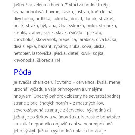
jašterička zelená a hnedá. Z vtáctva hodne tu žije:
vrana popolavá, havran, kavka, jastrab, kaňa lesná,
divý holub, hrdlička, kukučka, drozd, dudok, strákoš,
brzlík, straka, hýľ, vlha, žlna, sýkorka, pinka, strnádka,
stehlík, vrabec, králik, slávik, čvíčaľa – piskota,
chocholuš, škovránok, prepelica, jarabica, divá kačka,
divá sliepka, bažant, rybárik, sľuka, sova, bliska,
netopier, lastovička, jivička, ďateľ, kuvik, sojka,
krivonoska, škorec a iné.
Pôda
Je zväčša charakteru íloviteho – červenica, kyslá, menej
úrodná. Vyžaduje veľa prihnojovania umelými
hnojivami.Obecný pahorok zložený na severozápadnej
strane z bridličnatých hornín – z mastných ílov,
severozápadná strana je z červenice, východná až
južná je zo štrkov a valúnov štrku. Nerastné bohatstvo
sa zatiaľ nepodarilo objaviť a ani sa nepredpokladá
jeho výskyt. Južná a východná oblasť chotára je