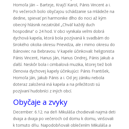
Homoľa Ján – Barteje, Krajčí Karol, Pánis Vincent a i.
Po večeroch bolo obyčajou schádzanie sa mládeže na
dedine, spievať pri harmonike dlho do noci až kým
obecný hlásnik nezatrúbil „Chváľ každý duch
hospodina“ o 24 hod. V obci vynikala veľmi dobrá
dychová kapela, ktorá bola pozývaná k svadbám do
širokého okolia okresu Prievidza, ale i mimo okresu do
Bánoviec na Bebravou. V kapele účinkovali: heligonista
Pánis Vincent, Hanus Ján, Hanus Ondrej, Pánis Jakub a
ďalší. Neskôr bola i cimbalová muzika, ktorej tiež boli
členovia dychovej kapely účinkujúci: Pánis František,
Homoľa Ján, Jakub Pánis a i. Od jej zániku nebola
doteraz založená iná kapela a na príležitosti sú
pozývaní hudobníci z iných obcí.
Obyčaje a zvyky
December: 6.12. na deň Mikuláša chodievali najmä deti
dvaja a dvaja po večeroch od domu k domu, vinšovali
k tomuto dňu. Napodobňovali oblečením Mikuláša a