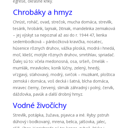
egreše, okrasné kríky.
Chrobáky a hmyz
Chrúst, roháč, ovad, strečok, mucha domáca, strevlík,
tesárik, hrobárik, lajniak, žitniak, mandelinka zemiaková
– jej výskyt sa nepoznal až asi do r. 1944 47, lienka
sedembodková – pánbožková kravička, nosatec,
húsenice rôznych druhov, vážka ploská, modrá i hnedá,
moľ, kliešť, motýle rôznych druhov, smrtihlav, spriadač.
Ďalej sú to: včela medonosná, osa, sršeň, čmelák –
mumlák, mravkolev, koník lúčny, zelený, hnedý,
vŕzgavý, sťahovavý, modrý, svrčok – muzikant, ploštica
zemská i domáca, voš decká i šatná, blcha domáca,
mravec čierny, červený, slimák záhradný i polný, červík,
dážďovka, pavúk a ďalší drobný hmyz.
Vodné živočíchy
Strevlík, potápka, žužava, pijavica a iné. Ryby: pstruh
dúhový i bodkovaný, mrena, belica, jalšovka, jalec,