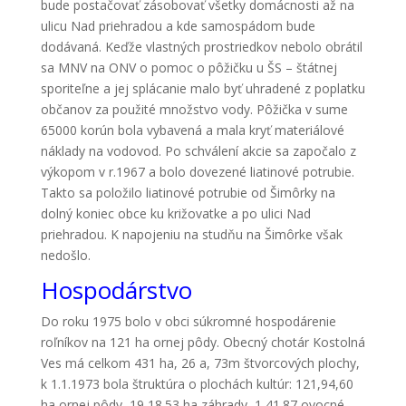
bude postačovať zásobovať všetky domácnosti až na
ulicu Nad priehradou a kde samospádom bude
dodávaná. Keďže vlastných prostriedkov nebolo obrátil
sa MNV na ONV o pomoc o pôžičku u ŠS – štátnej
sporiteľne a jej splácanie malo byť uhradené z poplatku
občanov za použité množstvo vody. Pôžička v sume
65000 korún bola vybavená a mala kryť materiálové
náklady na vodovod. Po schválení akcie sa započalo z
výkopom v r.1967 a bolo dovezené liatinové potrubie.
Takto sa položilo liatinové potrubie od Šimôrky na
dolný koniec obce ku križovatke a po ulici Nad
priehradou. K napojeniu na studňu na Šimôrke však
nedošlo.
Hospodárstvo
Do roku 1975 bolo v obci súkromné hospodárenie
roľníkov na 121 ha ornej pôdy. Obecný chotár Kostolná
Ves má celkom 431 ha, 26 a, 73m štvorcových plochy,
k 1.1.1973 bola štruktúra o plochách kultúr: 121,94,60
ha ornej pôdy, 19,18.53 ha záhrady, 1,41.87 ovocné