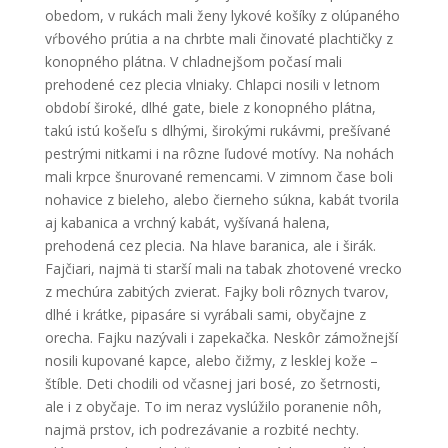
obedom, v rukách mali ženy lykové košíky z olúpaného
vŕbového prútia a na chrbte mali činovaté plachtičky z
konopného plátna. V chladnejšom počasí mali
prehodené cez plecia vlniaky. Chlapci nosili v letnom
období široké, dlhé gate, biele z konopného plátna,
takú istú košeľu s dlhými, širokými rukávmi, prešívané
pestrými nitkami i na rôzne ľudové motívy. Na nohách
mali krpce šnurované remencami. V zimnom čase boli
nohavice z bieleho, alebo čierneho súkna, kabát tvorila
aj kabanica a vrchný kabát, vyšívaná halena,
prehodená cez plecia. Na hlave baranica, ale i širák.
Fajčiari, najmä ti starší mali na tabak zhotovené vrecko
z mechúra zabitých zvierat. Fajky boli rôznych tvarov,
dlhé i krátke, pipasáre si vyrábali sami, obyčajne z
orecha. Fajku nazývali i zapekačka. Neskôr zámožnejší
nosili kupované kapce, alebo čižmy, z lesklej kože –
štíble. Deti chodili od včasnej jari bosé, zo šetrnosti,
ale i z obyčaje. To im neraz vyslúžilo poranenie nôh,
najmä prstov, ich podrezávanie a rozbité nechty.