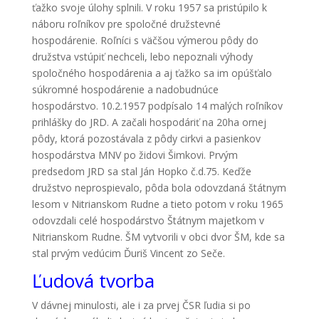
ťažko svoje úlohy splnili. V roku 1957 sa pristúpilo k
náboru roľníkov pre spoločné družstevné
hospodárenie. Roľníci s väčšou výmerou pôdy do
družstva vstúpiť nechceli, lebo nepoznali výhody
spoločného hospodárenia a aj ťažko sa im opúšťalo
súkromné hospodárenie a nadobudnúce
hospodárstvo. 10.2.1957 podpísalo 14 malých roľníkov
prihlášky do JRD. A začali hospodáriť na 20ha ornej
pôdy, ktorá pozostávala z pôdy cirkvi a pasienkov
hospodárstva MNV po židovi Šimkovi. Prvým
predsedom JRD sa stal Ján Hopko č.d.75. Keďže
družstvo neprospievalo, pôda bola odovzdaná štátnym
lesom v Nitrianskom Rudne a tieto potom v roku 1965
odovzdali celé hospodárstvo Štátnym majetkom v
Nitrianskom Rudne. ŠM vytvorili v obci dvor ŠM, kde sa
stal prvým vedúcim Ďuriš Vincent zo Seče.
Ľudová tvorba
V dávnej minulosti, ale i za prvej ČSR ľudia si po