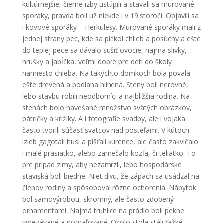
kultúrnejšie, čierne izby ustúpili a stavali sa murované
sporáky, pravda boli už niekde i v 19.storočí. Objavili sa
i kovové sporáky – Herkulesy. Murované sporáky mali z
jednej strany pec, kde sa piekol chlieb a posúchy a ešte
do teplej pece sa dávalo sušiť ovocie, najmä slivky,
hrušky a jabĺčka, veľmi dobre pre deti do školy
namiesto chleba. Na takýchto domkoch bola povala
ešte drevená a podlaha hlinená. Steny boli nerovné,
lebo stavbu robili neodborníci a najbližšia rodina. Na
stenách bolo navešané množstvo svätých obrázkov,
pátričky a krížiky. A i fotografie svadby, ale i vojaka
často tvorili súčasť svätcov nad posteľami. V kútoch
izieb gagotali husi a pišťali kurence, ale často zakvičalo
i malé prasiatko, alebo zamečalo kozľa, či teliatko. To
pre prípad zimy, aby nezamrzli, lebo hospodárske
staviská boli biedne. Niet divu, že zápach sa usádzal na
členov rodiny a spôsoboval rôzne ochorenia. Nábytok
bol samovýrobou, skromný, ale často zdobený
ornamentami. Najmä truhlice na prádlo boli pekne
vyrezávané a pomaľované. Okolo stola stáli ťažké