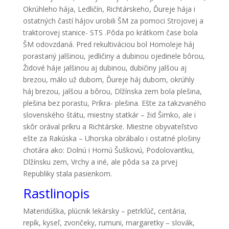
Okrúhleho hája, Ledličín, Richtárskeho, Ďureje hája i
ostatných častí hájov urobili ŠM za pomoci Strojovej a
traktorovej stanice- STS .Pôda po krátkom čase bola
ŠM odovzdaná. Pred rekultiváciou bol Homoleje háj
porastaný jalšinou, jedličiny a dubinou ojedinele bôrou,
Židové háje jalšinou aj dubinou, dubičiny jalšou aj
brezou, málo už dubom, Ďureje háj dubom, okrúhly
háj brezou, jalšou a bôrou, Dlžínska zem bola plešina,
plešina bez porastu, Príkra- plešina. Ešte za takzvaného
slovenského štátu, miestny statkár – žid Šimko, ale i
skôr orával príkru a Richtárske. Miestne obyvateľstvo
ešte za Rakúska – Uhorska obrábalo i ostatné plošiny
chotára ako: Dolnú i Hornú Šuškovú, Podolovantku,
Dlžínsku zem, Vrchy a iné, ale pôda sa za prvej
Republiky stala pasienkom.
Rastlinopis
Materidúška, plúcnik lekársky – petrkľúč, centária,
repík, kyseľ, zvončeky, rumuni, margaretky – slovák,