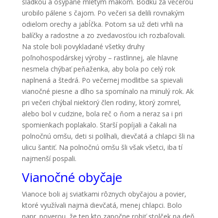
sladkou a osypané mletým makom. Bodku za večerou
urobilo pálene s čajom. Po večeri sa delili rovnakým
odielom orechy a jabĺčka. Potom sa už deti vrhli na
balíčky a radostne a zo zvedavosťou ich rozbaľovali.
Na stole boli povykladané všetky druhy
poľnohospodárskej výroby – rastlinnej, ale hlavne
nesmela chýbať peňaženka, aby bola po celý rok
naplnená a štedrá. Po večernej modlitbe sa spievali
vianočné piesne a dlho sa spomínalo na minulý rok. Ak
pri večeri chýbal niektorý člen rodiny, ktorý zomrel,
alebo bol v cudzine, bola reč o ňom a neraz sa i pri
spomienkach poplakalo. Starší popíjali a čakali na
polnočnú omšu, deti si políhali, dievčatá a chlapci šli na
ulicu šantiť. Na polnočnú omšu šli však všetci, iba tí
najmenší pospali.
Vianočné obyčaje
Vianoce boli aj sviatkami rôznych obyčajou a povier,
ktoré využívali najmä dievčatá, menej chlapci. Bolo
napr. poverou, že ten kto započne robiť stolček na deň