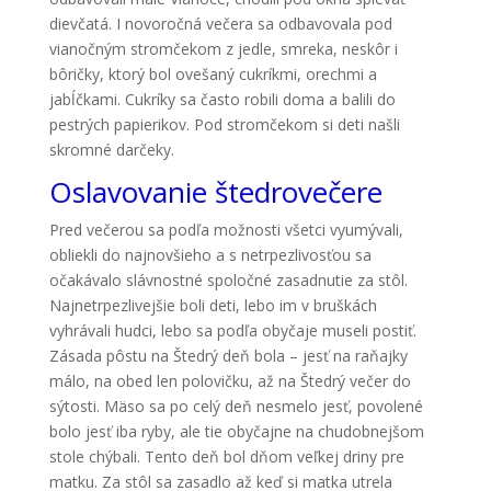
dievčatá. I novoročná večera sa odbavovala pod
vianočným stromčekom z jedle, smreka, neskôr i
bôričky, ktorý bol ovešaný cukríkmi, orechmi a
jabĺčkami. Cukríky sa často robili doma a balili do
pestrých papierikov. Pod stromčekom si deti našli
skromné darčeky.
Oslavovanie štedrovečere
Pred večerou sa podľa možnosti všetci vyumývali,
obliekli do najnovšieho a s netrpezlivosťou sa
očakávalo slávnostné spoločné zasadnutie za stôl.
Najnetrpezlivejšie boli deti, lebo im v bruškách
vyhrávali hudci, lebo sa podľa obyčaje museli postiť.
Zásada pôstu na Štedrý deň bola – jesť na raňajky
málo, na obed len polovičku, až na Štedrý večer do
sýtosti. Mäso sa po celý deň nesmelo jesť, povolené
bolo jesť iba ryby, ale tie obyčajne na chudobnejšom
stole chýbali. Tento deň bol dňom veľkej driny pre
matku. Za stôl sa zasadlo až keď si matka utrela