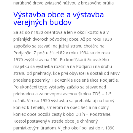
narúbané drevo zviazané húžvou z brezového prútia.
Výstavba obce a výstavba
verejných budov
Sa až do r.1930 orientovala len v okolí kostola a v
priľahlých dvoroch pôvodnej obce. Až po roku 1930
započalo sa stavať i na južnú stranu chotára na
Podjarčie. Z počtu čísiel 82 v roku 1934 sa do roku
1970 zvýšil stav na 150. Po konfiškácii židovského
majetku sa výstavba rozšírila na Podjarčí i na druhu
stranu od priehrady, kde prví obyvatelia dostali od MNV
pridelené pozemky. Tak vznikla ucelená ulica Podjarčie.
Po ukončení tejto výstavby začalo sa stavať nad
priehradou a za novopostavenou školou ZDŠ – 1-5
ročník. V roku 1950 výstavba sa pretiahla aj na horný
koniec k Tehelni, smerom na obec Seč a na dolný
koniec obce pozdĺž cesty k obci Dlžín – Podstránie.
Kostol postavený v strede obce je chránený
pamiatkovým úradom. V jeho okolí bol asi do r. 1890