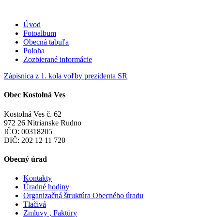
Úvod
Fotoalbum
Obecná tabuľa
Poloha
Zozbierané informácie
Zápisnica z 1. kola voľby prezidenta SR
Obec Kostolná Ves
Kostolná Ves č. 62
972 26 Nitrianske Rudno
IČO: 00318205
DIČ: 202 12 11 720
Obecný úrad
Kontakty
Úradné hodiny
Organizačná štruktúra Obecného úradu
Tlačivá
Zmluvy , Faktúry