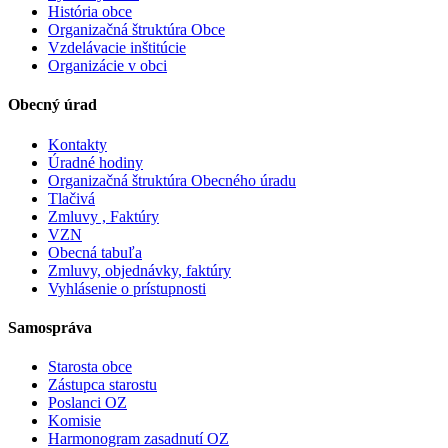
História obce
Organizačná štruktúra Obce
Vzdelávacie inštitúcie
Organizácie v obci
Obecný úrad
Kontakty
Úradné hodiny
Organizačná štruktúra Obecného úradu
Tlačivá
Zmluvy , Faktúry
VZN
Obecná tabuľa
Zmluvy, objednávky, faktúry
Vyhlásenie o prístupnosti
Samospráva
Starosta obce
Zástupca starostu
Poslanci OZ
Komisie
Harmonogram zasadnutí OZ