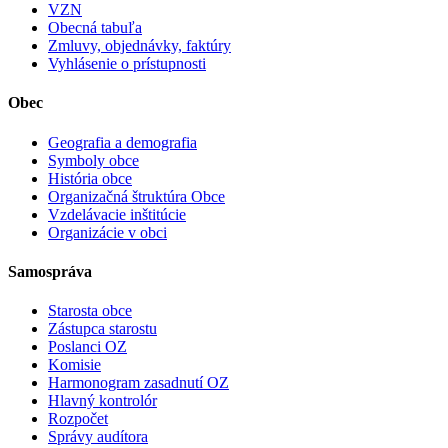
VZN
Obecná tabuľa
Zmluvy, objednávky, faktúry
Vyhlásenie o prístupnosti
Obec
Geografia a demografia
Symboly obce
História obce
Organizačná štruktúra Obce
Vzdelávacie inštitúcie
Organizácie v obci
Samospráva
Starosta obce
Zástupca starostu
Poslanci OZ
Komisie
Harmonogram zasadnutí OZ
Hlavný kontrolór
Rozpočet
Správy audítora