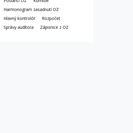
Poslanci OZ
Komisie
Harmonogram zasadnutí OZ
Hlavný kontrolór
Rozpočet
Správy audítora
Zápisnice z OZ