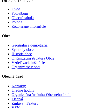
DIČ: 202 12 11 720
Úvod
Fotoalbum
Obecná tabuľa
Poloha
Zozbierané informácie
Obec
Geografia a demografia
Symboly obce
História obce
Organizačná štruktúra Obce
Vzdelávacie inštitúcie
Organizácie v obci
Obecný úrad
Kontakty
Úradné hodiny
Organizačná štruktúra Obecného úradu
Tlačivá
Zmluvy , Faktúry
VZN