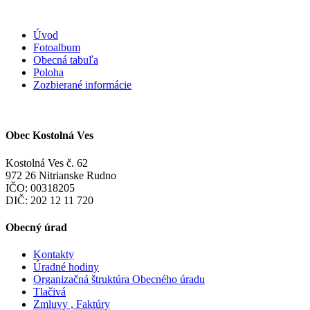
Úvod
Fotoalbum
Obecná tabuľa
Poloha
Zozbierané informácie
Obec Kostolná Ves
Kostolná Ves č. 62
972 26 Nitrianske Rudno
IČO: 00318205
DIČ: 202 12 11 720
Obecný úrad
Kontakty
Úradné hodiny
Organizačná štruktúra Obecného úradu
Tlačivá
Zmluvy , Faktúry