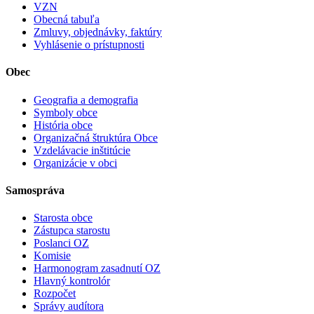
VZN
Obecná tabuľa
Zmluvy, objednávky, faktúry
Vyhlásenie o prístupnosti
Obec
Geografia a demografia
Symboly obce
História obce
Organizačná štruktúra Obce
Vzdelávacie inštitúcie
Organizácie v obci
Samospráva
Starosta obce
Zástupca starostu
Poslanci OZ
Komisie
Harmonogram zasadnutí OZ
Hlavný kontrolór
Rozpočet
Správy audítora