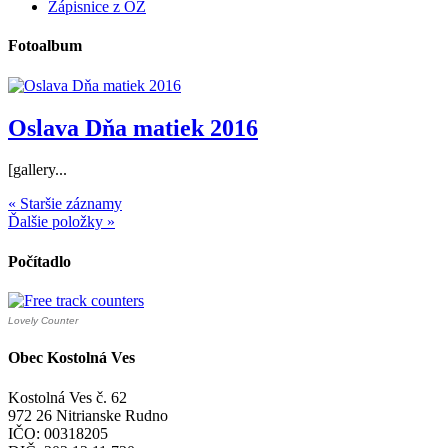
Zápisnice z OZ
Fotoalbum
Oslava Dňa matiek 2016
[gallery...
« Staršie záznamy
Ďalšie položky »
Počítadlo
Lovely Counter
Obec Kostolná Ves
Kostolná Ves č. 62
972 26 Nitrianske Rudno
IČO: 00318205