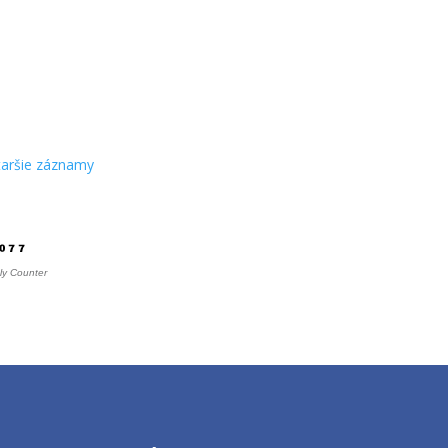
taršie záznamy
čítadlo
ly Counter