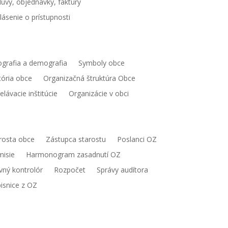
uvy, objednávky, faktúry
lásenie o prístupnosti
ec
grafia a demografia
Symboly obce
tória obce
Organizačná štruktúra Obce
elávacie inštitúcie
Organizácie v obci
mospráva
rosta obce
Zástupca starostu
Poslanci OZ
isie
Harmonogram zasadnutí OZ
vný kontrolór
Rozpočet
Správy audítora
isnice z OZ
toalbum