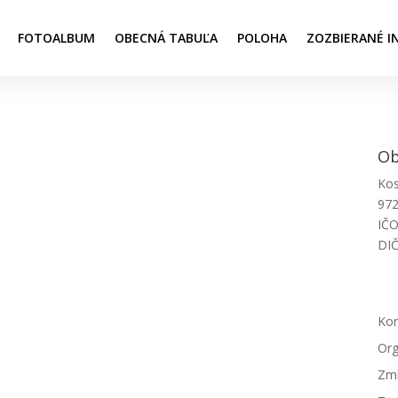
FOTOALBUM
OBECNÁ TABUĽA
POLOHA
ZOZBIERANÉ I
Ob
Kos
972
IČO
DIČ
Ob
Kon
Org
Zml