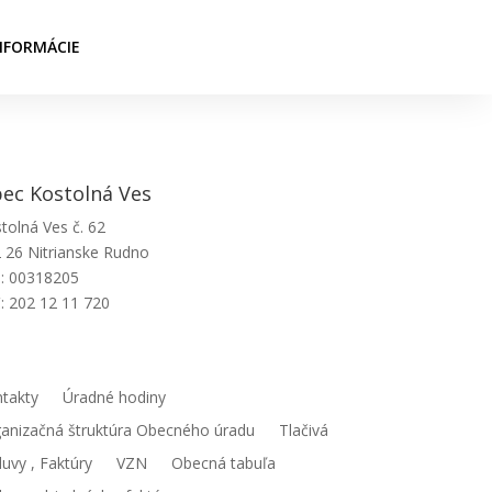
NFORMÁCIE
ec Kostolná Ves
tolná Ves č. 62
 26 Nitrianske Rudno
: 00318205
: 202 12 11 720
ecný úrad
takty
Úradné hodiny
anizačná štruktúra Obecného úradu
Tlačivá
uvy , Faktúry
VZN
Obecná tabuľa