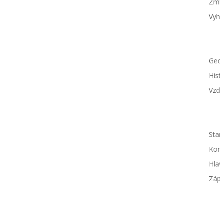
Zml
Vyh
Ob
Geo
His
Vzd
Sa
Sta
Kom
Hla
Záp
Fo