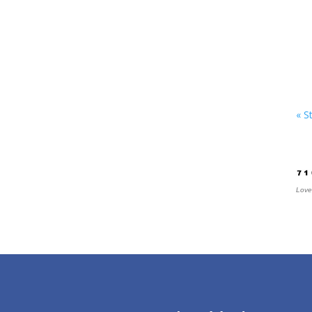
« S
Po
Love