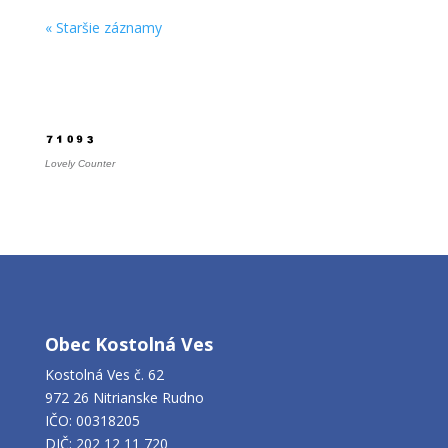
« Staršie záznamy
Počítadlo
Lovely Counter
Obec Kostolná Ves
Kostolná Ves č. 62
972 26 Nitrianske Rudno
IČO: 00318205
DIČ: 202 12 11 720