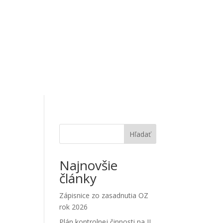
Zozbierané informácie
Hľadať
Najnovšie
články
Zápisnice zo zasadnutia OZ
rok 2026
Plán kontrolnej činnosti na II.