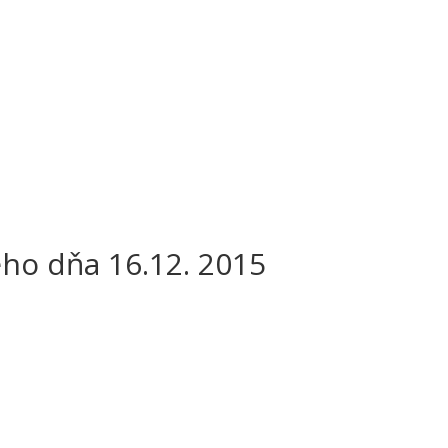
Úvod
Fotoalbum
Obecná tabuľa
Poloha
ho dňa 16.12. 2015