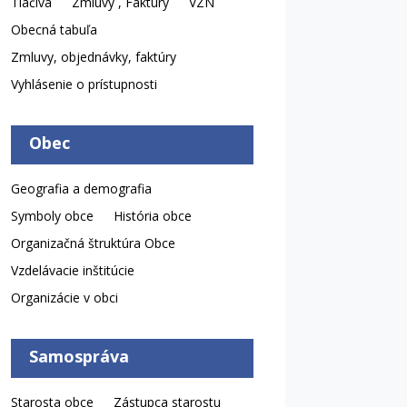
Tlačivá
Zmluvy , Faktúry
VZN
Obecná tabuľa
Zmluvy, objednávky, faktúry
Vyhlásenie o prístupnosti
Obec
Geografia a demografia
Symboly obce
História obce
Organizačná štruktúra Obce
Vzdelávacie inštitúcie
Organizácie v obci
Samospráva
Starosta obce
Zástupca starostu