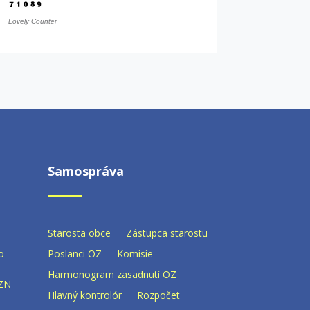
Lovely Counter
Samospráva
Starosta obce
Zástupca starostu
o
Poslanci OZ
Komisie
Harmonogram zasadnutí OZ
ZN
Hlavný kontrolór
Rozpočet