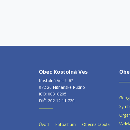
Obec Kostolná Ves
Obe
Kostolná Ves č. 62
972 26 Nitrianske Rudno
IČO: 00318205
Geogr
DIČ: 202 12 11 720
Symb
Organ
Vzdel
Úvod
Fotoalbum
Obecná tabuľa