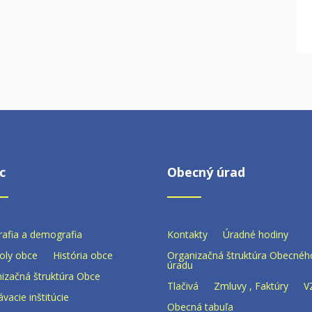
c
Obecný úrad
afia a demografia
Kontakty
Úradné hodiny
oly obce
História obce
Organizačná štruktúra Obecnéh
úradu
izačná štruktúra Obce
Tlačivá
Zmluvy , Faktúry
V
ávacie inštitúcie
Obecná tabuľa