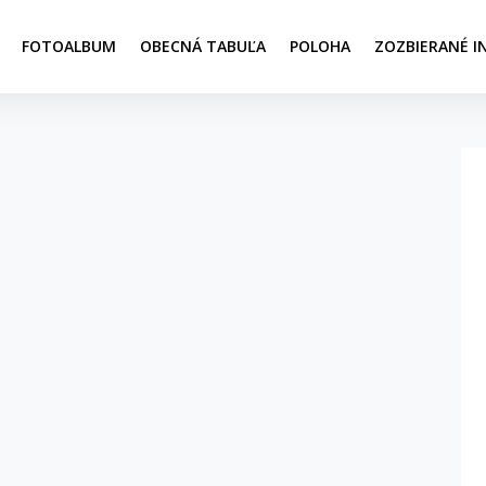
FOTOALBUM
OBECNÁ TABUĽA
POLOHA
ZOZBIERANÉ I