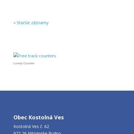
« Staršie záznamy
Počítadlo
Lovely Counter
Obec Kostolná Ves
Kostolná Ves č. 62
972 26 Nitrianske Rudno