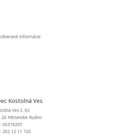
zbierané informácie
ec Kostolná Ves
tolná Ves č. 62
 26 Nitrianske Rudno
: 00318205
: 202 12 11 720