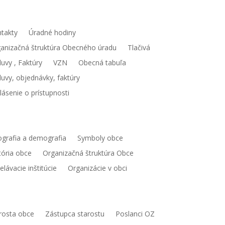
ecný úrad
takty
Úradné hodiny
anizačná štruktúra Obecného úradu
Tlačivá
uvy , Faktúry
VZN
Obecná tabuľa
uvy, objednávky, faktúry
lásenie o prístupnosti
ec
grafia a demografia
Symboly obce
tória obce
Organizačná štruktúra Obce
elávacie inštitúcie
Organizácie v obci
mospráva
rosta obce
Zástupca starostu
Poslanci OZ