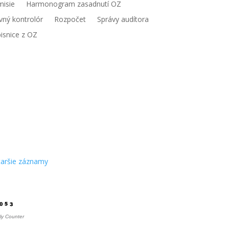
isie
Harmonogram zasadnutí OZ
vný kontrolór
Rozpočet
Správy audítora
isnice z OZ
toalbum
taršie záznamy
čítadlo
ly Counter