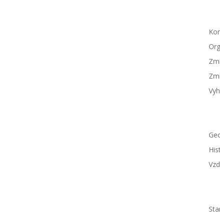
Ob
Kon
Org
Zml
Zml
Vyh
Ob
Geo
His
Vzd
Sa
Sta