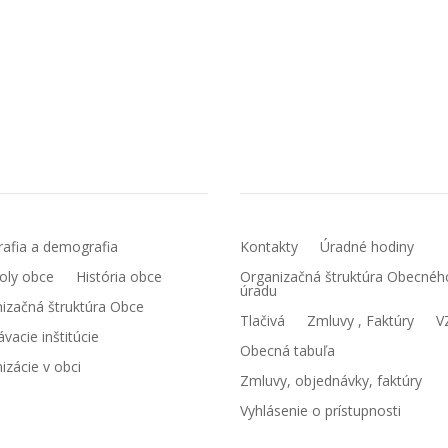
c
Obecný úrad
afia a demografia
Kontakty
Úradné hodiny
oly obce
História obce
Organizačná štruktúra Obecnéh
úradu
izačná štruktúra Obce
Tlačivá
Zmluvy , Faktúry
V
ávacie inštitúcie
Obecná tabuľa
izácie v obci
Zmluvy, objednávky, faktúry
Vyhlásenie o prístupnosti