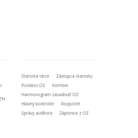
Samospráva
Starosta obce
Zástupca starostu
o
Poslanci OZ
Komisie
Harmonogram zasadnutí OZ
ZN
Hlavný kontrolór
Rozpočet
Správy audítora
Zápisnice z OZ