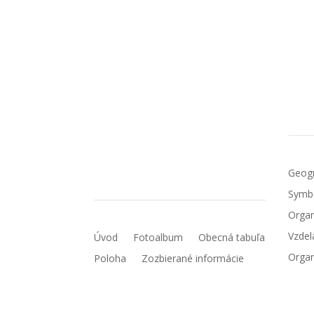
Obec Kostolná Ves
Obe
Kostolná Ves č. 62
972 26 Nitrianske Rudno
IČO: 00318205
Geogr
DIČ: 202 12 11 720
Symb
Organ
Vzdel
Úvod
Fotoalbum
Obecná tabuľa
Organ
Poloha
Zozbierané informácie