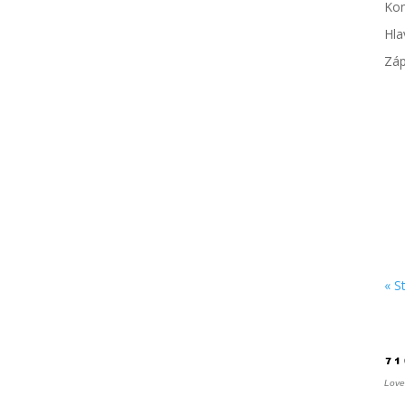
Kom
Hla
Záp
Fo
« S
Po
Love