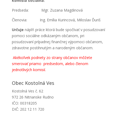
Komisia sociálna:
Predseda: Mgr. Zuzana Magdinová
Členovia: Ing. Emília Kurincová, Miloslav Ďuriš
Určuje
náplň práce ktorá bude spočívať v posudzovaní
pomoci sociálne odkázaným občanom, pri
posudzovaní prípadnej finančnej výpomoci občanom,
zdravotne postihnutým a narodeným občanom.
Akékoľvek podnety zo strany občanov môžete
smerovať priamo predsedom, alebo členom
jednotlivých komisií.
Obec Kostolná Ves
Kostolná Ves č. 62
972 26 Nitrianske Rudno
IČO: 00318205
DIČ: 202 12 11 720