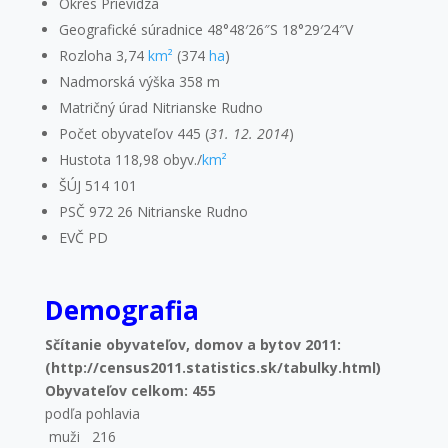
Okres Prievidza
Geografické súradnice
48°48′26″S
18
°29′24″V
Rozloha 3,74
km²
(374
ha
)
Nadmorská výška 358 m
Matričný úrad Nitrianske Rudno
Počet obyvateľov 445
(
31. 12. 2014
)
Hustota 118,98 obyv./
km²
ŠÚJ 514 101
PSČ 972 26 Nitrianske Rudno
EVČ PD
Demografia
Sčítanie obyvateľov, domov a bytov 2011:
(http://census2011.statistics.sk/tabulky.html)
Obyvateľov celkom: 455
podľa pohlavia
muži 216