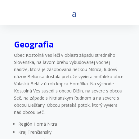
Geografia
Obec Kostolná Ves leží v oblasti západu stredného
Slovenska, na ľavom brehu vybudovanej vodnej
nádrže, ktorá je zásobovaná riečkou Nitrica, ľudový
názov Belianka dostala pretože vyviera neďaleko obce
Valaská Belá z útrob kopca Homôlka. Na východe
Kostolná Ves susedí s obcou Dlžín, na severe s obcou
Seč, na západe s Nitrianskym Rudnom a na severe s
obcou Liešťany. Obcou preteká potok, ktorý vyviera
nad obcou Seč.
Región Horná Nitra
Kraj Trenčiansky