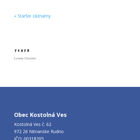
« Staršie záznamy
Počítadlo
Lovely Counter
Obec Kostolná Ves
Kostolná Ves č. 62
972 26 Nitrianske Rudno
IČO: 00318205