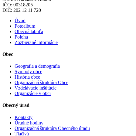
IČO: 00318205
DIČ: 202 12 11 720
Úvod
Fotoalbum
Obecná tabuľa
Poloha
Zozbierané informácie
Obec
Geografia a demografia
Symboly obce
História obce
Organizačná štruktúra Obce
Vzdelávacie inštitúcie
Organizácie v obci
Obecný úrad
Kontakty
Úradné hodiny
Organizačná štruktúra Obecného úradu
Tlačivá