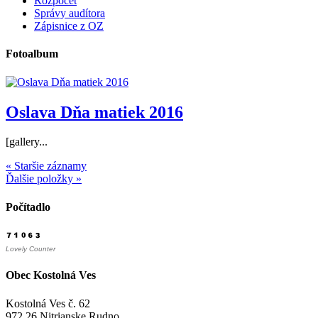
Rozpočet
Správy audítora
Zápisnice z OZ
Fotoalbum
Oslava Dňa matiek 2016
[gallery...
« Staršie záznamy
Ďalšie položky »
Počítadlo
Lovely Counter
Obec Kostolná Ves
Kostolná Ves č. 62
972 26 Nitrianske Rudno