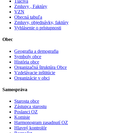
Tlačivá
Zmluvy , Faktúry
VZN
Obecná tabuľa
Zmluvy, objednávky, faktúry
Vyhlásenie o prístupnosti
Obec
Geografia a demografia
Symboly obce
História obce
Organizačná štruktúra Obce
Vzdelávacie inštitúcie
Organizácie v obci
Samospráva
Starosta obce
Zástupca starostu
Poslanci OZ
Komisie
Harmonogram zasadnutí OZ
Hlavný kontrolór