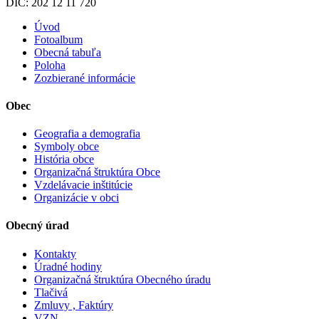
DIČ: 202 12 11 720
Úvod
Fotoalbum
Obecná tabuľa
Poloha
Zozbierané informácie
Obec
Geografia a demografia
Symboly obce
História obce
Organizačná štruktúra Obce
Vzdelávacie inštitúcie
Organizácie v obci
Obecný úrad
Kontakty
Úradné hodiny
Organizačná štruktúra Obecného úradu
Tlačivá
Zmluvy , Faktúry
VZN