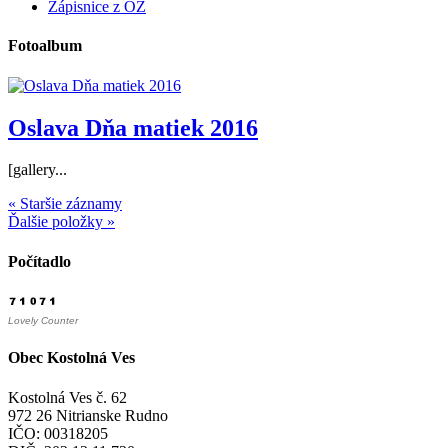
Zápisnice z OZ
Fotoalbum
Oslava Dňa matiek 2016
[gallery...
« Staršie záznamy
Ďalšie položky »
Počítadlo
Lovely Counter
Obec Kostolná Ves
Kostolná Ves č. 62
972 26 Nitrianske Rudno
IČO: 00318205