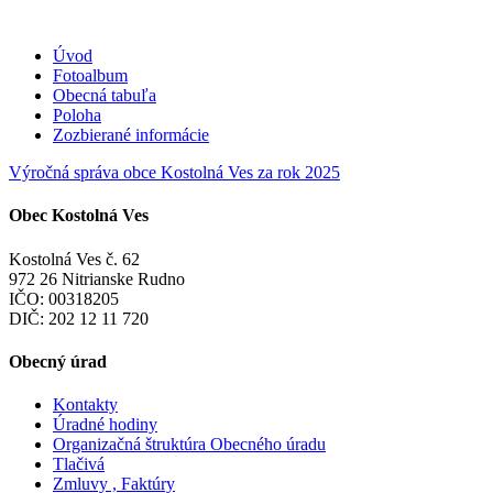
Úvod
Fotoalbum
Obecná tabuľa
Poloha
Zozbierané informácie
Výročná správa obce Kostolná Ves za rok 2025
Obec Kostolná Ves
Kostolná Ves č. 62
972 26 Nitrianske Rudno
IČO: 00318205
DIČ: 202 12 11 720
Obecný úrad
Kontakty
Úradné hodiny
Organizačná štruktúra Obecného úradu
Tlačivá
Zmluvy , Faktúry