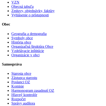
VZN
Obecná tabuľa
Zmluvy, objednávky, faktúry
Vyhlásenie o prístupnosti
Obec
Geografia a demografia
Symboly obce
História obce
Organizačná štruktúra Obce
Vzdelávacie inštitúcie
Organizácie v obci
Samospráva
Starosta obce
Zástupca starostu
Poslanci OZ
Komisie
Harmonogram zasadnutí OZ
Hlavný kontrolór
Rozpočet
Správy audítora