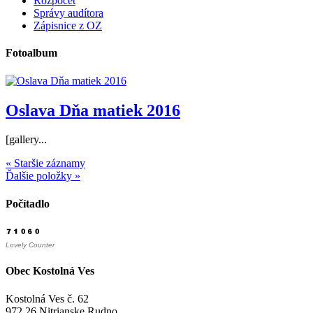
Rozpočet
Správy audítora
Zápisnice z OZ
Fotoalbum
Oslava Dňa matiek 2016
[gallery...
« Staršie záznamy
Ďalšie položky »
Počítadlo
Lovely Counter
Obec Kostolná Ves
Kostolná Ves č. 62
972 26 Nitrianske Rudno