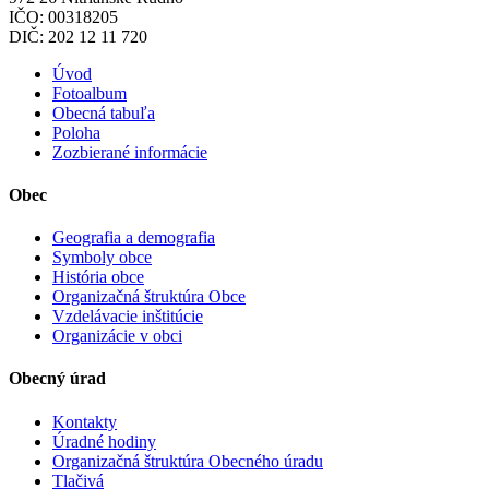
IČO: 00318205
DIČ: 202 12 11 720
Úvod
Fotoalbum
Obecná tabuľa
Poloha
Zozbierané informácie
Obec
Geografia a demografia
Symboly obce
História obce
Organizačná štruktúra Obce
Vzdelávacie inštitúcie
Organizácie v obci
Obecný úrad
Kontakty
Úradné hodiny
Organizačná štruktúra Obecného úradu
Tlačivá