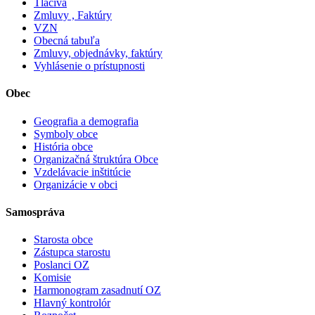
Tlačivá
Zmluvy , Faktúry
VZN
Obecná tabuľa
Zmluvy, objednávky, faktúry
Vyhlásenie o prístupnosti
Obec
Geografia a demografia
Symboly obce
História obce
Organizačná štruktúra Obce
Vzdelávacie inštitúcie
Organizácie v obci
Samospráva
Starosta obce
Zástupca starostu
Poslanci OZ
Komisie
Harmonogram zasadnutí OZ
Hlavný kontrolór