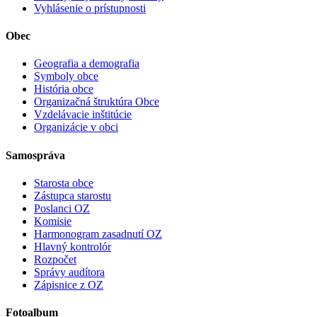
Vyhlásenie o prístupnosti
Obec
Geografia a demografia
Symboly obce
História obce
Organizačná štruktúra Obce
Vzdelávacie inštitúcie
Organizácie v obci
Samospráva
Starosta obce
Zástupca starostu
Poslanci OZ
Komisie
Harmonogram zasadnutí OZ
Hlavný kontrolór
Rozpočet
Správy audítora
Zápisnice z OZ
Fotoalbum