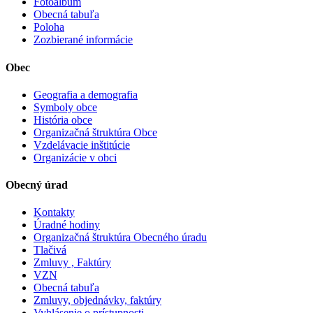
Fotoalbum
Obecná tabuľa
Poloha
Zozbierané informácie
Obec
Geografia a demografia
Symboly obce
História obce
Organizačná štruktúra Obce
Vzdelávacie inštitúcie
Organizácie v obci
Obecný úrad
Kontakty
Úradné hodiny
Organizačná štruktúra Obecného úradu
Tlačivá
Zmluvy , Faktúry
VZN
Obecná tabuľa
Zmluvy, objednávky, faktúry
Vyhlásenie o prístupnosti