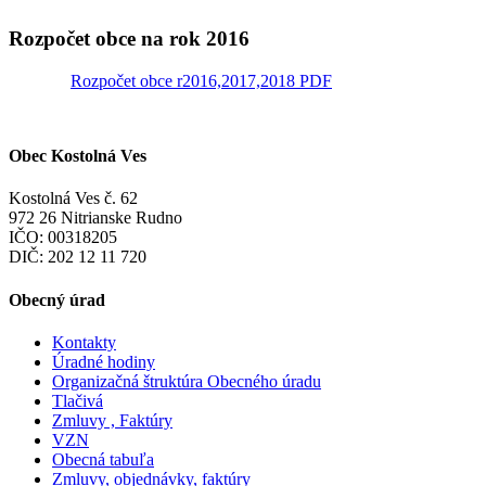
Rozpočet obce na rok 2016
Rozpočet obce r2016,2017,2018 PDF
Obec Kostolná Ves
Kostolná Ves č. 62
972 26 Nitrianske Rudno
IČO: 00318205
DIČ: 202 12 11 720
Obecný úrad
Kontakty
Úradné hodiny
Organizačná štruktúra Obecného úradu
Tlačivá
Zmluvy , Faktúry
VZN
Obecná tabuľa
Zmluvy, objednávky, faktúry