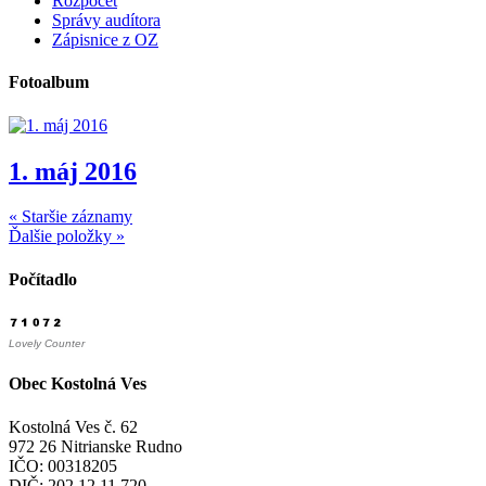
Rozpočet
Správy audítora
Zápisnice z OZ
Fotoalbum
1. máj 2016
« Staršie záznamy
Ďalšie položky »
Počítadlo
Lovely Counter
Obec Kostolná Ves
Kostolná Ves č. 62
972 26 Nitrianske Rudno
IČO: 00318205
DIČ: 202 12 11 720