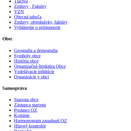
Tlačivá
Zmluvy , Faktúry
VZN
Obecná tabuľa
Zmluvy, objednávky, faktúry
Vyhlásenie o prístupnosti
Obec
Geografia a demografia
Symboly obce
História obce
Organizačná štruktúra Obce
Vzdelávacie inštitúcie
Organizácie v obci
Samospráva
Starosta obce
Zástupca starostu
Poslanci OZ
Komisie
Harmonogram zasadnutí OZ
Hlavný kontrolór