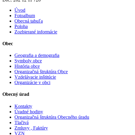
Úvod
Fotoalbum
Obecná tabuľa
Poloha
Zozbierané informácie
Obec
Geografia a demografia
Symboly obce
História obce
Organizačná štruktúra Obce
Vzdelávacie inštitúcie
Organizácie v obci
Obecný úrad
Kontakty
Úradné hodiny
Organizačná štruktúra Obecného úradu
Tlačivá
Zmluvy , Faktúry
VZN