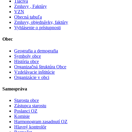
Tlačivá
Zmluvy , Faktúry
VZN
Obecná tabuľa
Zmluvy, objednávky, faktúry
Vyhlásenie o prístupnosti
Obec
Geografia a demografia
Symboly obce
História obce
Organizačná štruktúra Obce
Vzdelávacie inštitúcie
Organizácie v obci
Samospráva
Starosta obce
Zástupca starostu
Poslanci OZ
Komisie
Harmonogram zasadnutí OZ
Hlavný kontrolór