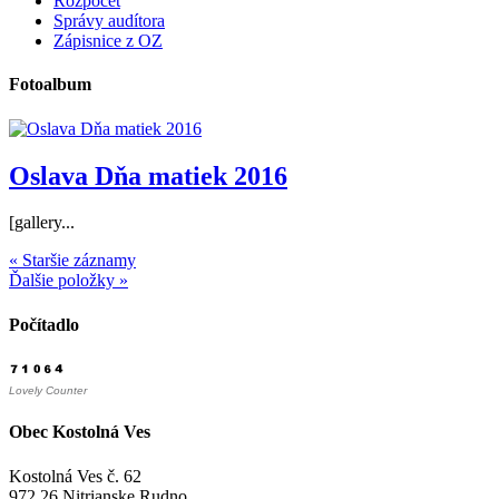
Rozpočet
Správy audítora
Zápisnice z OZ
Fotoalbum
Oslava Dňa matiek 2016
[gallery...
« Staršie záznamy
Ďalšie položky »
Počítadlo
Lovely Counter
Obec Kostolná Ves
Kostolná Ves č. 62
972 26 Nitrianske Rudno