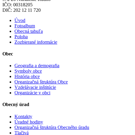
IČO: 00318205
DIČ: 202 12 11 720
Úvod
Fotoalbum
Obecná tabuľa
Poloha
Zozbierané informácie
Obec
Geografia a demografia
Symboly obce
História obce
Organizačná štruktúra Obce
Vzdelávacie inštitúcie
Organizácie v obci
Obecný úrad
Kontakty
Úradné hodiny
Organizačná štruktúra Obecného úradu
Tlačivá