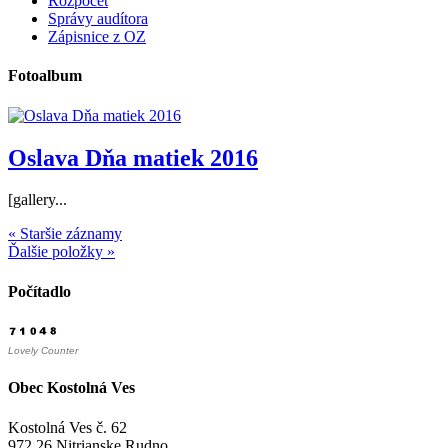
Rozpočet
Správy audítora
Zápisnice z OZ
Fotoalbum
Oslava Dňa matiek 2016
[gallery...
« Staršie záznamy
Ďalšie položky »
Počítadlo
Lovely Counter
Obec Kostolná Ves
Kostolná Ves č. 62
972 26 Nitrianske Rudno