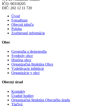
IČO: 00318205
DIČ: 202 12 11 720
Úvod
Fotoalbum
Obecná tabuľa
Poloha
Zozbierané informácie
Obec
Geografia a demografia
Symboly obce
História obce
Organizačná štruktúra Obce
Vzdelávacie inštitúcie
Organizácie v obci
Obecný úrad
Kontakty
Úradné hodiny
Organizačná štruktúra Obecného úradu
Tlačivá