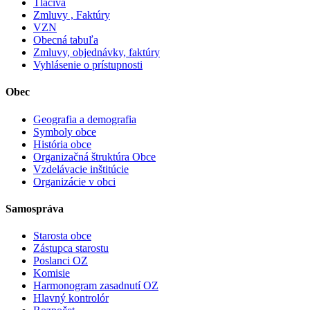
Tlačivá
Zmluvy , Faktúry
VZN
Obecná tabuľa
Zmluvy, objednávky, faktúry
Vyhlásenie o prístupnosti
Obec
Geografia a demografia
Symboly obce
História obce
Organizačná štruktúra Obce
Vzdelávacie inštitúcie
Organizácie v obci
Samospráva
Starosta obce
Zástupca starostu
Poslanci OZ
Komisie
Harmonogram zasadnutí OZ
Hlavný kontrolór